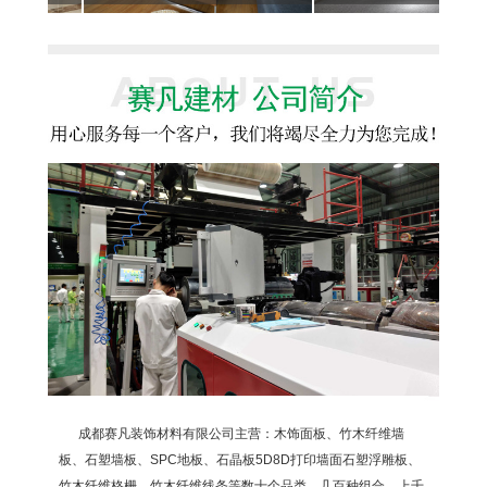
成都赛凡装饰材料有限公司主营：木饰面板、竹木纤维墙
板、石塑墙板、SPC地板、石晶板5D8D打印墙面石塑浮雕板、
竹木纤维格栅、竹木纤维线条等数十个品类，几百种组合，上千