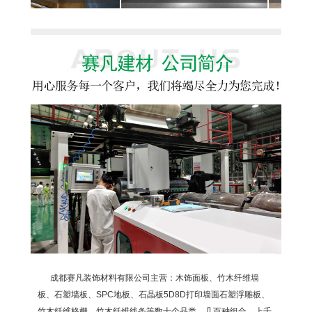
成都赛凡装饰材料有限公司主营：木饰面板、竹木纤维墙
板、石塑墙板、SPC地板、石晶板5D8D打印墙面石塑浮雕板、
竹木纤维格栅、竹木纤维线条等数十个品类，几百种组合，上千